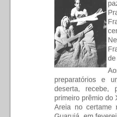
pa
Pr
Fr
ce
Ne
Fr
de
Ao
preparatórios e 
deserta, recebe, 
primeiro prêmio do
Areia no certame r
Guarujá, em feverei